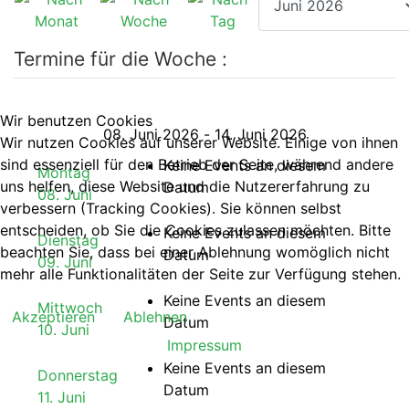
Termine für die Woche :
Wir benutzen Cookies
08. Juni 2026 - 14. Juni 2026
Wir nutzen Cookies auf unserer Website. Einige von ihnen
sind essenziell für den Betrieb der Seite, während andere
Keine Events an diesem
Montag
uns helfen, diese Website und die Nutzererfahrung zu
Datum
08. Juni
verbessern (Tracking Cookies). Sie können selbst
entscheiden, ob Sie die Cookies zulassen möchten. Bitte
Keine Events an diesem
Dienstag
beachten Sie, dass bei einer Ablehnung womöglich nicht
Datum
09. Juni
mehr alle Funktionalitäten der Seite zur Verfügung stehen.
Keine Events an diesem
Mittwoch
Akzeptieren
Ablehnen
Datum
10. Juni
Impressum
Keine Events an diesem
Donnerstag
Datum
11. Juni